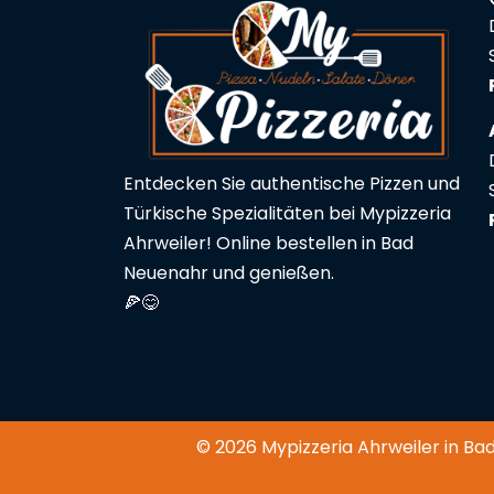
Entdecken Sie authentische Pizzen und
Türkische Spezialitäten bei Mypizzeria
Ahrweiler! Online bestellen in Bad
Neuenahr und genießen.
🍕😋
© 2026 Mypizzeria Ahrweiler in Ba