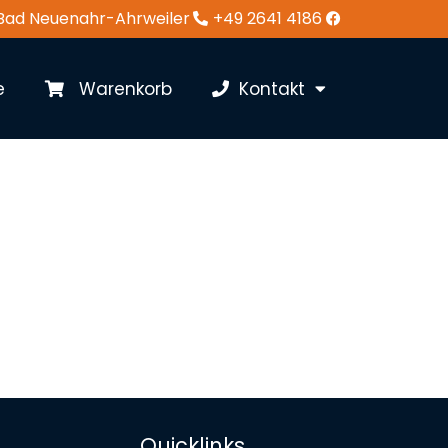
 Bad Neuenahr-Ahrweiler
+49 2641 4186
e
Warenkorb
Kontakt
Quicklinks